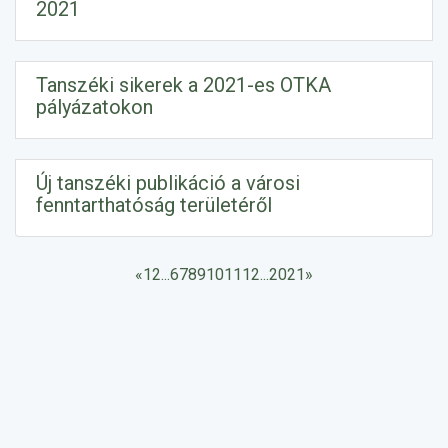
2021
Tanszéki sikerek a 2021-es OTKA
pályázatokon
Új tanszéki publikáció a városi
fenntarthatóság területéről
«
1
2
...
6
7
8
9
10
11
12
...
20
21
»