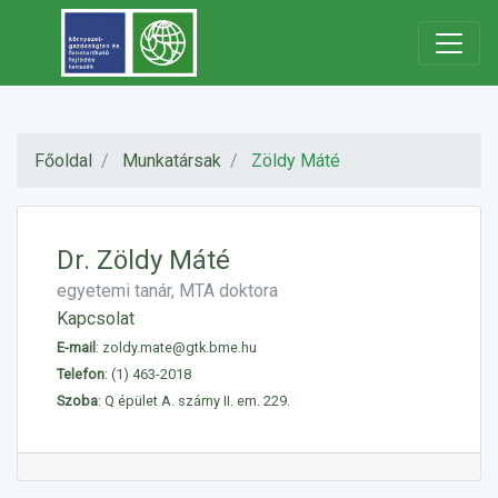
Főoldal
Munkatársak
Zöldy Máté
Dr. Zöldy Máté
egyetemi tanár, MTA doktora
Kapcsolat
E-mail
:
zoldy.mate@gtk.bme.hu
Telefon
:
(1) 463-2018
Szoba
: Q épület A. szárny II. em. 229.